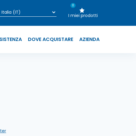
0
I miei prodotti
SSISTENZA
DOVE ACQUISTARE
AZIENDA
n
lter