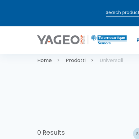
Salta al contenuto principale
Briciole di
Home
Prodotti
Universali
0 Results
S