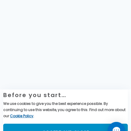
Before you start…
Website Legal Information
We use cookies to give you the best experience possible. By
Política de privacidad de datos y cookies
continuing to use this website, you agree to this. Find out more about
Global Purchase Terms & Conditions
our
Cookie Policy
.
Social Media