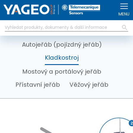
Přejít k hlavnímu obsahu
MENU
Autojeřáb (pojízdný jeřáb)
Kladkostroj
Mostový a portálový jeřáb
Přístavní jeřáb
Věžový jeřáb