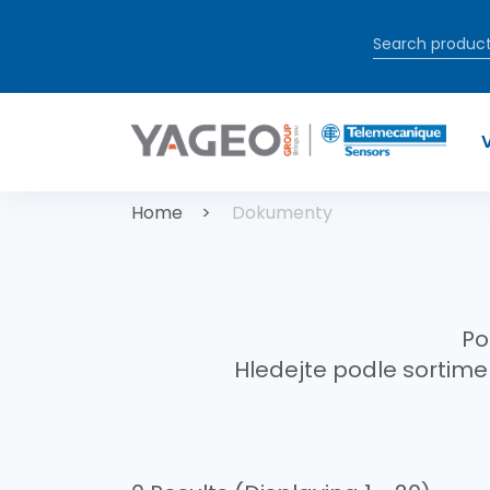
Přejít k hlavnímu obsahu
Drobečková
Home
Dokumenty
Po
Hledejte podle sortime