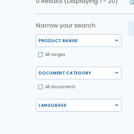
0 Results (Displaying 1 - 20)
Cl
Narrow your search
PRODUCT RANGE
All ranges
DOCUMENT CATEGORY
All documents
LANGUAGES