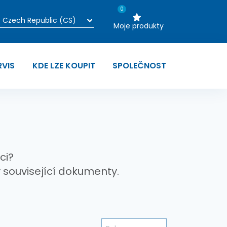
0
Moje produkty
RVIS
KDE LZE KOUPIT
SPOLEČNOST
ci?
 související dokumenty.