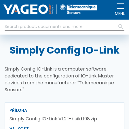
Přejít k hlavnímu obsahu
MENU
Simply Config IO-Link
Simply Config IO-Link is a computer software
dedicated to the configuration of IO-Link Master
devices from the manufacturer "Telemecanique
Sensors"
PŘÍLOHA
Simply Config IO-Link V1.2.1-build.198.zip
VELIKOST