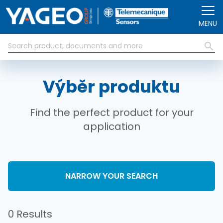
Přejít k hlavnímu obsahu
MENU
Výběr produktu
Find the perfect product for your
application
NARROW YOUR SEARCH
0 Results