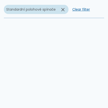
Standardní polohové spínače
Clear filter