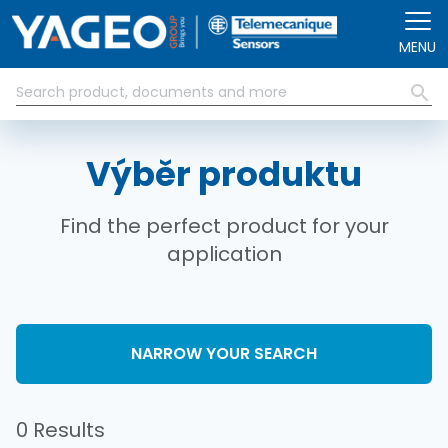
Přejít k hlavnímu obsahu
MENU
Výběr produktu
Find the perfect product for your
application
NARROW YOUR SEARCH
0 Results