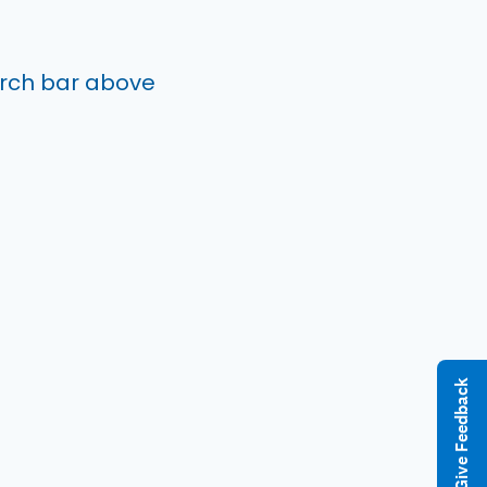
arch bar above
Give Feedback