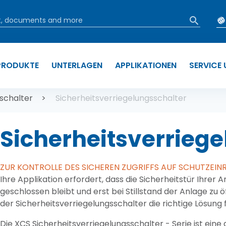
PRODUKTE
UNTERLAGEN
APPLIKATIONEN
SERVICE
tion
sschalter
Sicherheitsverriegelungsschalter
Sicherheitsverrieg
ZUR KONTROLLE DES SICHEREN ZUGRIFFS AUF SCHUTZEI
Ihre Applikation erfordert, dass die Sicherheitstür Ihrer
geschlossen bleibt und erst bei Stillstand der Anlage zu ö
der Sicherheitsverriegelungsschalter die richtige Lösung f
Die XCS Sicherheitsverriegelungsschalter - Serie ist ei