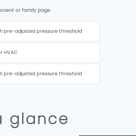
onent or family page.
h pre-adjusted pressure threshold
or HVAC
h pre-adjusted pressure threshold
a glance