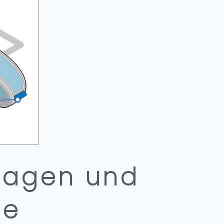
lagen und
me