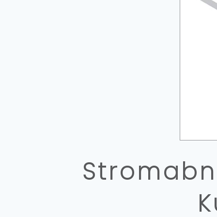
Stromabn
K