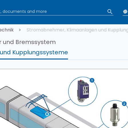
tion
echnik
Stromabnehmer, Klimaanlagen und Kupplun
hr und Bremssystem
 und Kupplungssysteme