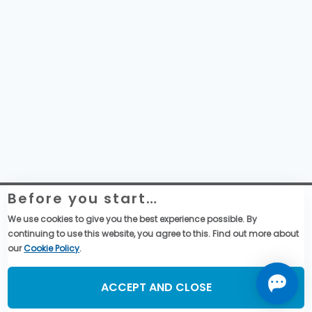
Before you start…
Telemecanique Sensors – Datenschutzerklärung
Rechtliche Informationen zur Website
We use cookies to give you the best experience possible. By
Globale Einkaufsbedingungen
continuing to use this website, you agree to this. Find out more about
Allgemeine Verkaufsbedingungen
our
Cookie Policy
.
Social Media
ACCEPT AND CLOSE
©2026, TMSS France, All Rights Reserved