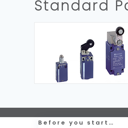
Standard Po
Telemecanique Sensors – Datenschutzerk
Before you start…
Rechtliche Informationen zur Website