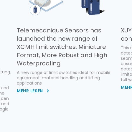
Telemecanique Sensors has
XUY
launched the new range of
con
XCMH limit switches: Miniature
This 
detec
Format, More Robust and High
seaml
Waterproofing
ensur
detec
tung.
A new range of limit switches ideal for mobile
limit
equipment, material handling and lifting
full 
applications
MEHR
 und
MEHR LESEN
che
r den
t und
ogie