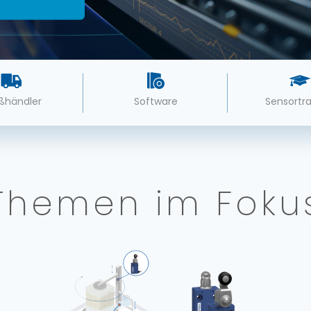
ßhändler
Software
Sensortra
Themen im Foku