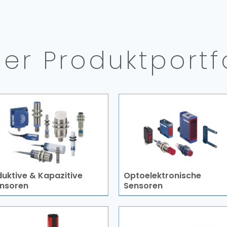
er Produktportf
duktive & Kapazitive
Optoelektronische
nsoren
Sensoren