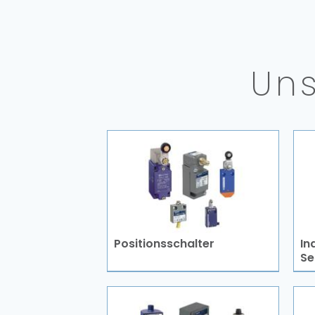
Uns
Positionsschalter
In
Se