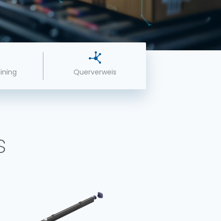
ining
Querverweis
s